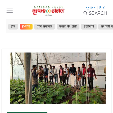
Skip
English
|
हिन्दी
to
Search
content
होम
ई-पेपर
कृषि समाचार
फसल की खेती
उद्यानिकी
सरकारी य