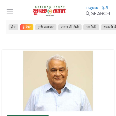
Skip
English
|
हिन्दी
to
Search
content
होम
ई-पेपर
कृषि समाचार
फसल की खेती
उद्यानिकी
सरकारी य