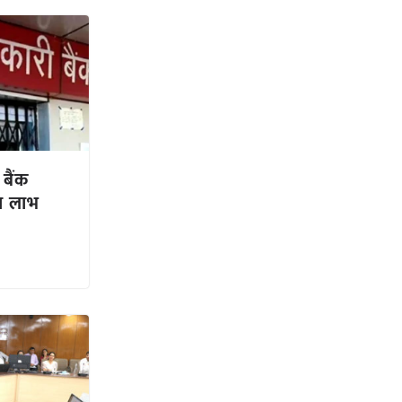
 बैंक
का लाभ