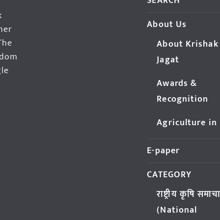
SEARCH
k
About Us
her
The
About Krishak
edom
Jagat
gle
Awards &
Recognition
Agriculture in
E-paper
CATEGORY
राष्ट्रीय कृषि समाच
(National