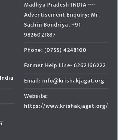
Madhya Pradesh INDIA ----
Advertisement Enquiry: Mr.
Sachin Bondriya, +91
9826021837
Phone: (0755) 4248100
Farmer Help Line- 6262166222
 India
Email: info@krishakjagat.org
Website:
https://www.krishakjagat.org/
ार