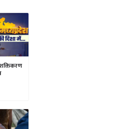
शक्तिकरण
म