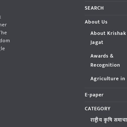
SEARCH
k
About Us
her
The
About Krishak
edom
Jagat
gle
Awards &
Recognition
Agriculture in
E-paper
CATEGORY
राष्ट्रीय कृषि समाच