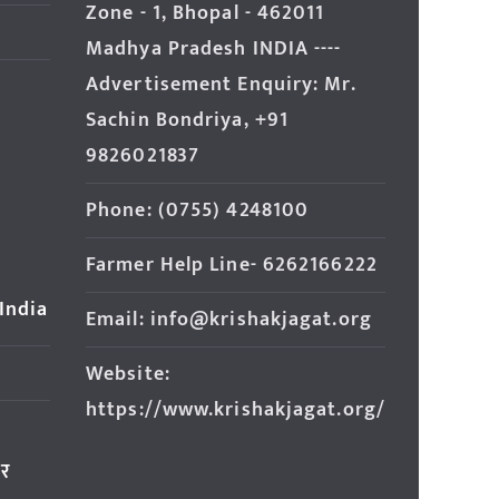
Zone - 1, Bhopal - 462011
Madhya Pradesh INDIA ----
Advertisement Enquiry: Mr.
Sachin Bondriya, +91
9826021837
Phone: (0755) 4248100
Farmer Help Line- 6262166222
 India
Email: info@krishakjagat.org
Website:
https://www.krishakjagat.org/
ार