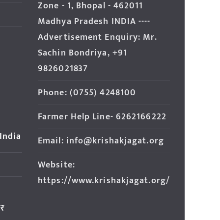
Zone - 1, Bhopal - 462011
Madhya Pradesh INDIA ----
Advertisement Enquiry: Mr.
Sachin Bondriya, +91
9826021837
Phone: (0755) 4248100
Farmer Help Line- 6262166222
 India
Email: info@krishakjagat.org
Website:
https://www.krishakjagat.org/
ार