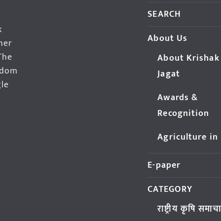
SEARCH
k
About Us
her
The
About Krishak
edom
Jagat
gle
Awards &
Recognition
Agriculture in
E-paper
CATEGORY
राष्ट्रीय कृषि समाच