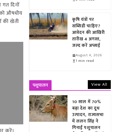
े गत दिनों
मि को औषधीय
कृषि यंत्रों पर
ं की खेती
सब्सिडी चाहिए?
आवेदन की आखिरी
तारीख 4 अगस्त,
जल्द करें अप्लाई
August 4, 2026
1 min read
View All
पशुपालन
10 साल में 70%
बढ़ा देश का दूध
उत्पादन, राज्यसभा
में ललन सिंह ने
गिनाईं पशुपालन
ार करें।