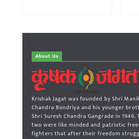
About Us
Krishak Jagat was founded by Shri Mani
Chandra Bondriya and his younger brot
Shri Suresh Chandra Gangrade in 1946. 
two were like minded and patriotic fre
fighters that after their freedom strug