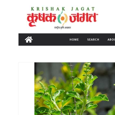
Skip
to
content
HOME
SEARCH
ABO