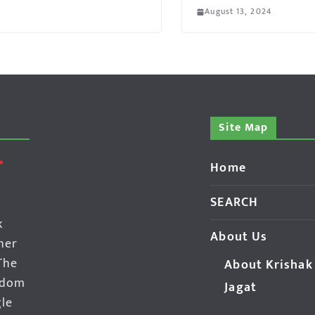
August 13, 2024
Site Map
Home
SEARCH
k
About Us
her
The
About Krishak
edom
Jagat
gle