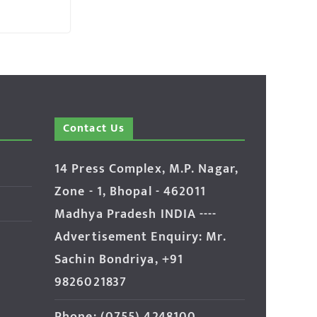
Contact Us
14 Press Complex, M.P. Nagar,
Zone - 1, Bhopal - 462011
Madhya Pradesh INDIA ----
Advertisement Enquiry: Mr.
Sachin Bondriya, +91
9826021837