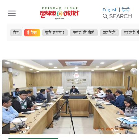
Skip
English
|
हिन्दी
to
Search
content
होम
ई-पेपर
कृषि समाचार
फसल की खेती
उद्यानिकी
सरकारी य