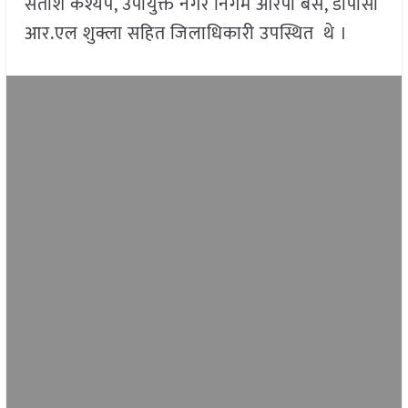
सतीश कश्यप, उपायुक्त नगर निगम आरपी बैस, डीपीसी
आर.एल शुक्ला सहित जिलाधिकारी उपस्थित थे ।