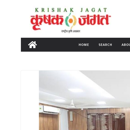
Skip
to
content
HOME
SEARCH
ABO