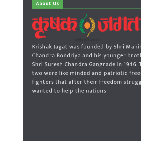
About Us
Krishak Jagat was founded by Shri Mani
Chandra Bondriya and his younger brot
Shri Suresh Chandra Gangrade in 1946. 
two were like minded and patriotic fre
fighters that after their freedom strug
wanted to help the nations