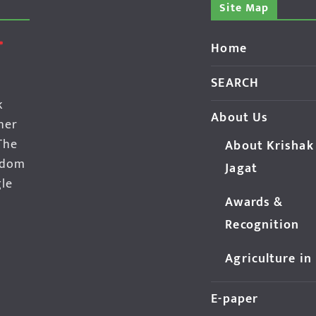
Site Map
Home
SEARCH
k
About Us
her
The
About Krishak
edom
Jagat
gle
Awards &
Recognition
Agriculture in
E-paper