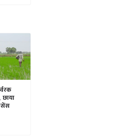
र्वरक
ई, छाया
इसेंस