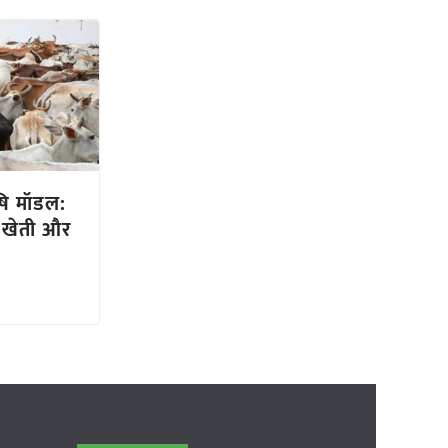
षि मॉडल:
क खेती और