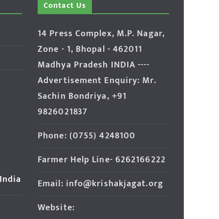
Contact Us
14 Press Complex, M.P. Nagar,
Zone - 1, Bhopal - 462011
Madhya Pradesh INDIA ----
Advertisement Enquiry: Mr.
Sachin Bondriya, +91
9826021837
Phone: (0755) 4248100
Farmer Help Line- 6262166222
 India
Email: info@krishakjagat.org
Website: