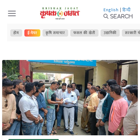
Skip
English
|
हिन्दी
to
Search
content
होम
ई-पेपर
कृषि समाचार
फसल की खेती
उद्यानिकी
सरकारी य