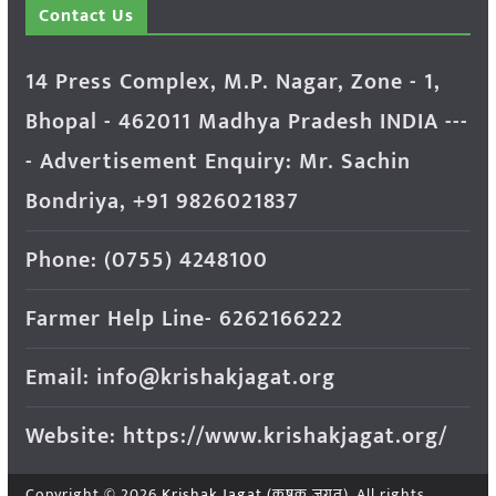
Contact Us
14 Press Complex, M.P. Nagar, Zone - 1,
Bhopal - 462011 Madhya Pradesh INDIA ---
- Advertisement Enquiry: Mr. Sachin
Bondriya, +91 9826021837
Phone: (0755) 4248100
Farmer Help Line- 6262166222
Email: info@krishakjagat.org
Website: https://www.krishakjagat.org/
Copyright © 2026
Krishak Jagat (कृषक जगत)
. All rights