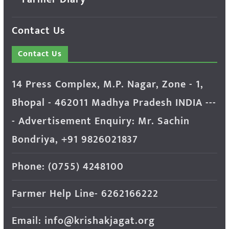
Contact Us
Contact Us
14 Press Complex, M.P. Nagar, Zone - 1,
Bhopal - 462011 Madhya Pradesh INDIA ---
- Advertisement Enquiry: Mr. Sachin
Bondriya, +91 9826021837
Phone: (0755) 4248100
Farmer Help Line- 6262166222
Email: info@krishakjagat.org