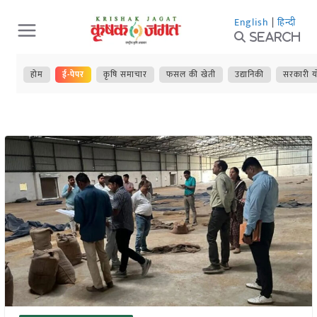
Skip
English
|
हिन्दी
to
Search
content
होम
ई-पेपर
कृषि समाचार
फसल की खेती
उद्यानिकी
सरकारी य