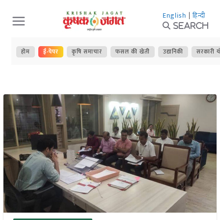
Skip
English
|
हिन्दी
to
Search
content
होम
ई-पेपर
कृषि समाचार
फसल की खेती
उद्यानिकी
सरकारी य