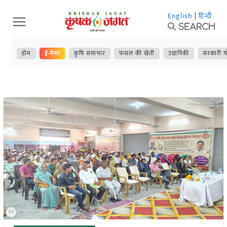
Skip
English
|
हिन्दी
to
Search
content
होम
ई-पेपर
कृषि समाचार
फसल की खेती
उद्यानिकी
सरकारी य