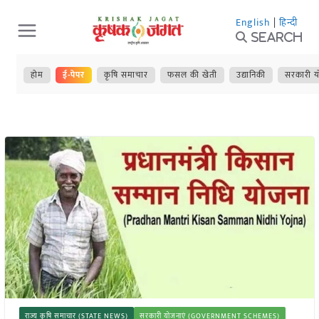
Skip
English
|
हिन्दी
to
Search
content
होम
ई-पेपर
कृषि समाचार
फसल की खेती
उद्यानिकी
सरकारी य
राज्य कृषि समाचार (STATE NEWS)
सरकारी योजनाएं (GOVERNMENT SCHEMES)