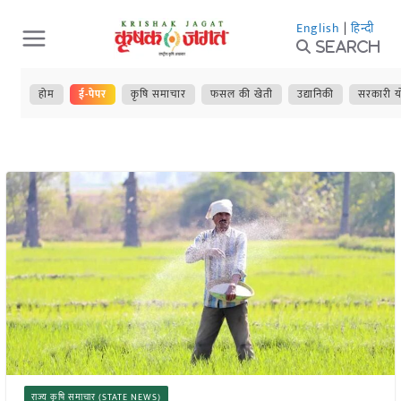
Skip
English
|
हिन्दी
to
Search
content
होम
ई-पेपर
कृषि समाचार
फसल की खेती
उद्यानिकी
सरकारी य
राज्य कृषि समाचार (STATE NEWS)