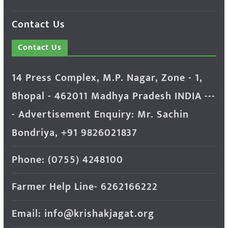
Contact Us
Contact Us
14 Press Complex, M.P. Nagar, Zone - 1,
Bhopal - 462011 Madhya Pradesh INDIA ---
- Advertisement Enquiry: Mr. Sachin
Bondriya, +91 9826021837
Phone: (0755) 4248100
Farmer Help Line- 6262166222
Email: info@krishakjagat.org