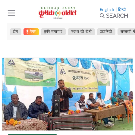
Skip
English
|
हिन्दी
to
Search
content
होम
ई-पेपर
कृषि समाचार
फसल की खेती
उद्यानिकी
सरकारी य