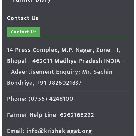
Contact Us
Contact Us
14 Press Complex, M.P. Nagar, Zone - 1,
Bhopal - 462011 Madhya Pradesh INDIA ---
- Advertisement Enquiry: Mr. Sachin
Bondriya, +91 9826021837
Phone: (0755) 4248100
Farmer Help Line- 6262166222
Email: info@krishakjagat.org