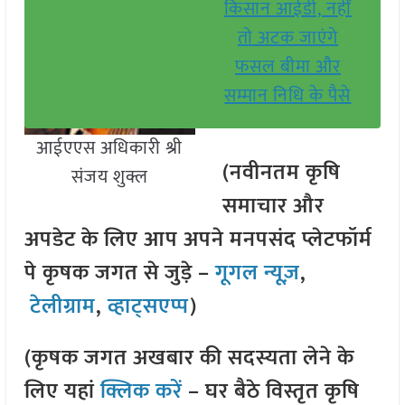
किसान आईडी, नहीं
तो अटक जाएंगे
फसल बीमा और
सम्मान निधि के पैसे
आईएएस अधिकारी श्री
(नवीनतम कृषि
संजय शुक्ल
समाचार और
अपडेट के लिए आप अपने मनपसंद प्लेटफॉर्म
पे कृषक जगत से जुड़े –
गूगल न्यूज़
,
टेलीग्राम
,
व्हाट्सएप्प
)
(कृषक जगत अखबार की सदस्यता लेने के
लिए यहां
क्लिक करें
– घर बैठे विस्तृत कृषि