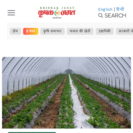
Skip
English
|
हिन्दी
to
Search
content
होम
ई-पेपर
कृषि समाचार
फसल की खेती
उद्यानिकी
सरकारी य