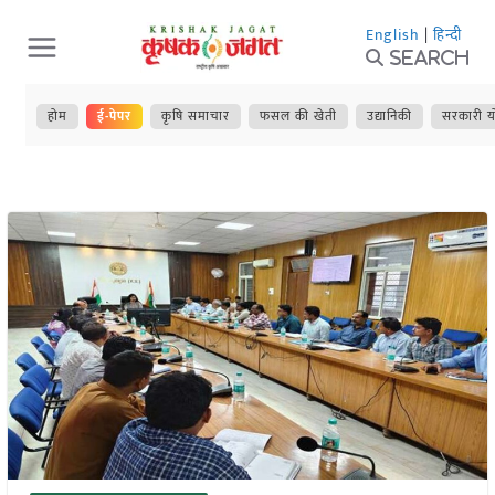
Skip
English
|
हिन्दी
to
Search
content
होम
ई-पेपर
कृषि समाचार
फसल की खेती
उद्यानिकी
सरकारी य