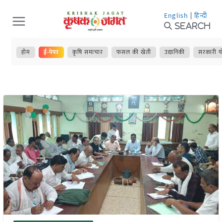
Skip
English
|
हिन्दी
to
Search
content
होम
ई-पेपर
कृषि समाचार
फसल की खेती
उद्यानिकी
सरकारी य