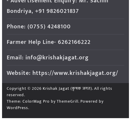
- Advertisement Enquiry: Mr. Sachin
Bondriya, +91 9826021837
Phone: (0755) 4248100
Farmer Help Line- 6262166222
Email: info@krishakjagat.org
Website: https://www.krishakjagat.org/
Copyright © 2026
Krishak Jagat (कृषक जगत)
. All rights
reserved.
Theme:
ColorMag Pro
by ThemeGrill. Powered by
WordPress
.