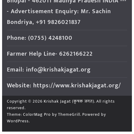
Bhopal - 462011 Madhya Pradesh INDIA ---
- Advertisement Enquiry: Mr. Sachin
Bondriya, +91 9826021837
Phone: (0755) 4248100
Farmer Help Line- 6262166222
Email: info@krishakjagat.org
Website: https://www.krishakjagat.org/
Copyright © 2026
Krishak Jagat (कृषक जगत)
. All rights
reserved.
Theme:
ColorMag Pro
by ThemeGrill. Powered by
WordPress
.