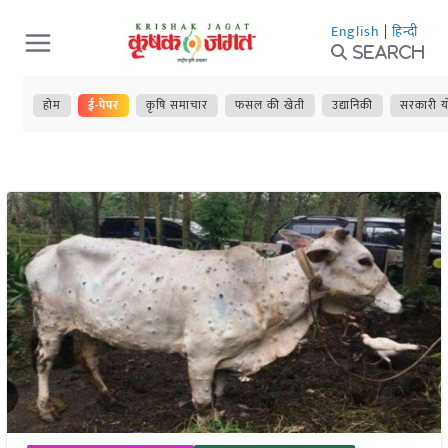
Skip
English
|
हिन्दी
to
Search
content
होम
ई-पेपर
कृषि समाचार
फसल की खेती
उद्यानिकी
सरकारी य