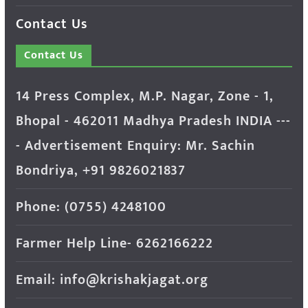
Contact Us
Contact Us
14 Press Complex, M.P. Nagar, Zone - 1,
Bhopal - 462011 Madhya Pradesh INDIA ---
- Advertisement Enquiry: Mr. Sachin
Bondriya, +91 9826021837
Phone: (0755) 4248100
Farmer Help Line- 6262166222
Email: info@krishakjagat.org