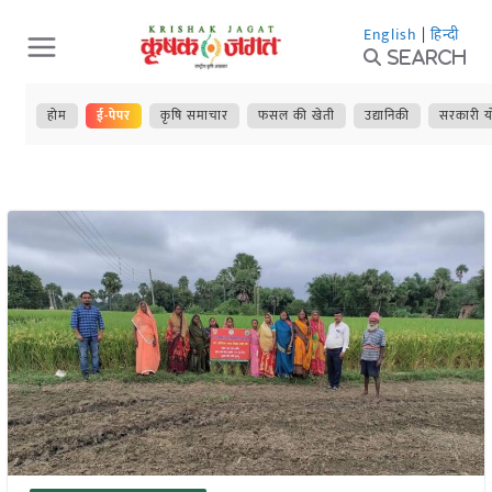
Skip
English
|
हिन्दी
to
Search
content
होम
ई-पेपर
कृषि समाचार
फसल की खेती
उद्यानिकी
सरकारी य