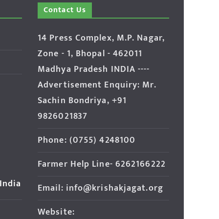
Contact Us
14 Press Complex, M.P. Nagar,
Zone - 1, Bhopal - 462011
Madhya Pradesh INDIA ----
Advertisement Enquiry: Mr.
Sachin Bondriya, +91
9826021837
Phone: (0755) 4248100
Farmer Help Line- 6262166222
 India
Email: info@krishakjagat.org
Website: