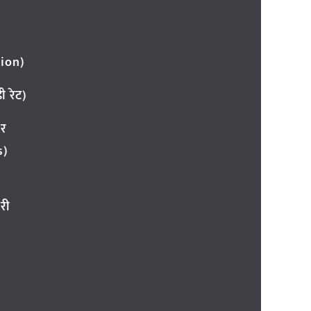
ion)
 रेट)
ार
s)
री