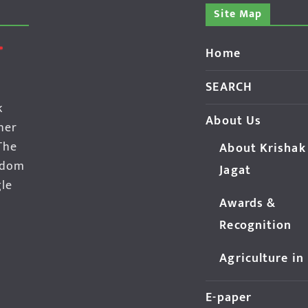
Site Map
Home
SEARCH
k
About Us
her
The
About Krishak
edom
Jagat
gle
Awards &
Recognition
Agriculture in
E-paper