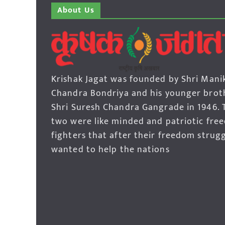
About Us
Krishak Jagat was founded by Shri Mani
Chandra Bondriya and his younger brot
Shri Suresh Chandra Gangrade in 1946. 
two were like minded and patriotic fre
fighters that after their freedom strug
wanted to help the nations