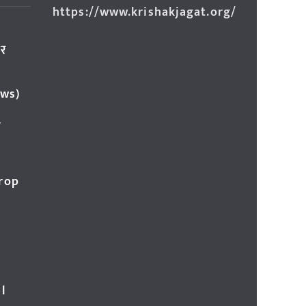
https://www.krishakjagat.org/
ार
ews)
र
Crop
l