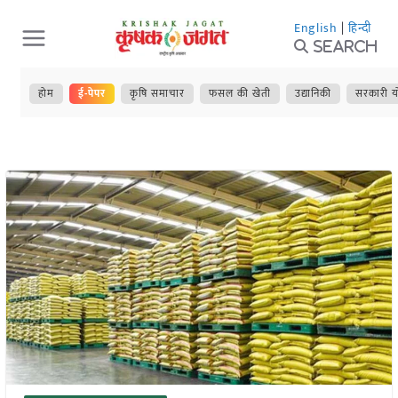
Skip
English
|
हिन्दी
to
Search
content
होम
ई-पेपर
कृषि समाचार
फसल की खेती
उद्यानिकी
सरकारी य