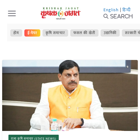
Skip
English
|
हिन्दी
to
Search
content
होम
ई-पेपर
कृषि समाचार
फसल की खेती
उद्यानिकी
सरकारी य
राज्य कृषि समाचार (STATE NEWS)