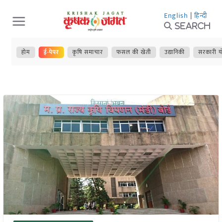
Skip
English
|
हिन्दी
to
Search
content
होम
ई-पेपर
कृषि समाचार
फसल की खेती
उद्यानिकी
सरकारी य