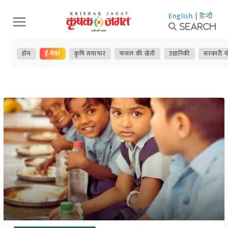
Skip
English
|
हिन्दी
to
Search
content
होम
ई-पेपर
कृषि समाचार
फसल की खेती
उद्यानिकी
सरकारी य