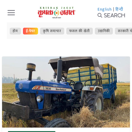
Skip
English
|
हिन्दी
to
Search
content
होम
ई-पेपर
कृषि समाचार
फसल की खेती
उद्यानिकी
सरकारी य