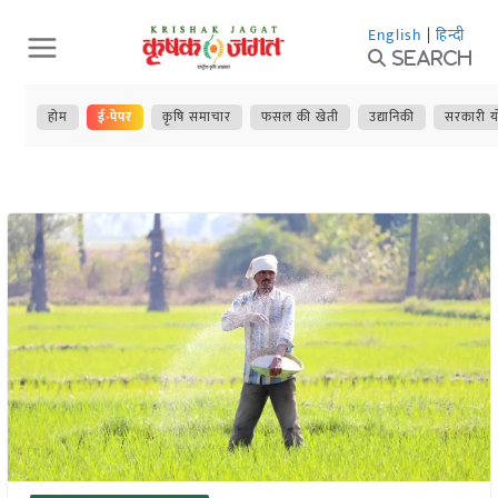
Skip
English
|
हिन्दी
to
Search
content
होम
ई-पेपर
कृषि समाचार
फसल की खेती
उद्यानिकी
सरकारी य