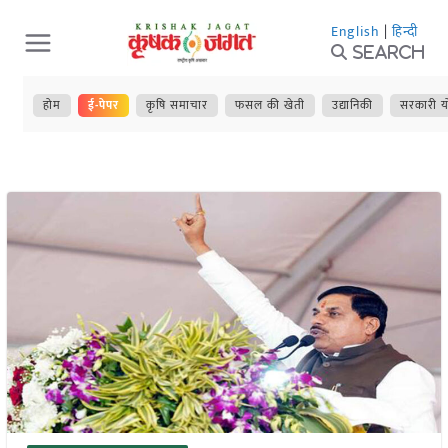
Skip
English
|
हिन्दी
to
Search
content
होम
ई-पेपर
कृषि समाचार
फसल की खेती
उद्यानिकी
सरकारी य