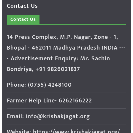
Contact Us
Contact Us
14 Press Complex, M.P. Nagar, Zone - 1,
Bhopal - 462011 Madhya Pradesh INDIA ---
- Advertisement Enquiry: Mr. Sachin
Bondriya, +91 9826021837
Phone: (0755) 4248100
Farmer Help Line- 6262166222
Email: info@krishakjagat.org
Website: https://www.krishakjagat.org/