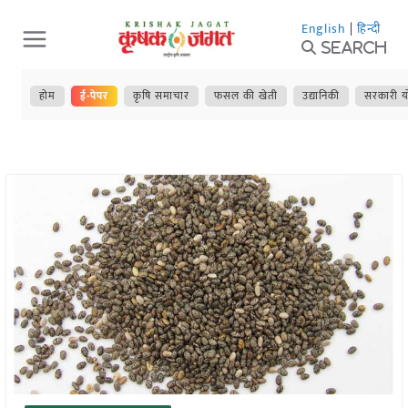
Skip
English
|
हिन्दी
to
Search
content
होम
ई-पेपर
कृषि समाचार
फसल की खेती
उद्यानिकी
सरकारी य