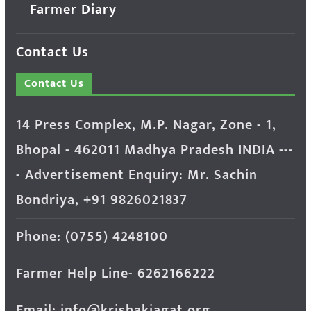
Farmer Diary
Contact Us
Contact Us
14 Press Complex, M.P. Nagar, Zone - 1,
Bhopal - 462011 Madhya Pradesh INDIA ---
- Advertisement Enquiry: Mr. Sachin
Bondriya, +91 9826021837
Phone: (0755) 4248100
Farmer Help Line- 6262166222
Email: info@krishakjagat.org