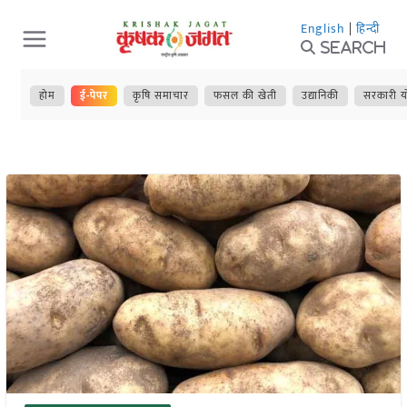
Skip
English
|
हिन्दी
to
Search
content
होम
ई-पेपर
कृषि समाचार
फसल की खेती
उद्यानिकी
सरकारी य