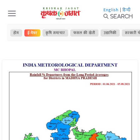
Skip
English
|
हिन्दी
to
Search
content
होम
ई-पेपर
कृषि समाचार
फसल की खेती
उद्यानिकी
सरकारी य