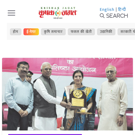
Skip
English
|
हिन्दी
to
Search
content
होम
ई-पेपर
कृषि समाचार
फसल की खेती
उद्यानिकी
सरकारी य