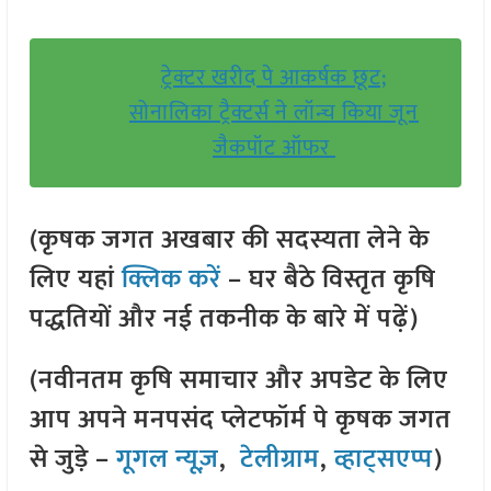
ट्रेक्टर खरीद पे आकर्षक छूट;
सोनालिका ट्रैक्टर्स ने लॉन्च किया जून
जैकपॉट ऑफर
(कृषक जगत अखबार की सदस्यता लेने के
लिए यहां
क्लिक करें
– घर बैठे विस्तृत कृषि
पद्धतियों और नई तकनीक के बारे में पढ़ें)
(नवीनतम कृषि समाचार और अपडेट के लिए
आप अपने मनपसंद प्लेटफॉर्म पे कृषक जगत
से जुड़े –
गूगल न्यूज़
,
टेलीग्राम
,
व्हाट्सएप्प
)