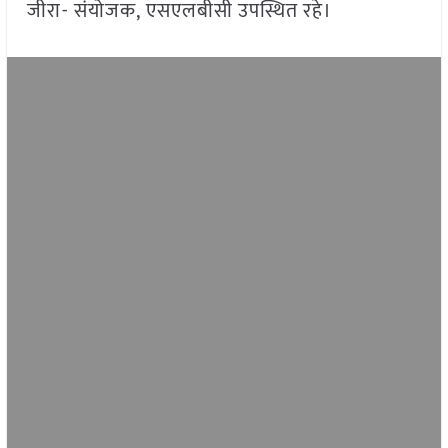
जीरा- संयोजक, एसएलबीसी उपस्थित रहे।