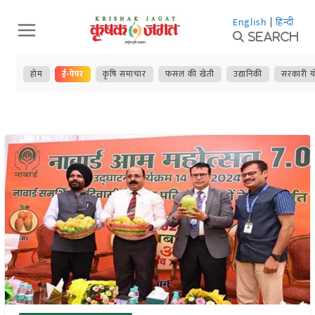
Skip
English
|
हिन्दी
to
Search
content
होम
ई-पेपर
कृषि समाचार
फसल की खेती
उद्यानिकी
सरकारी य