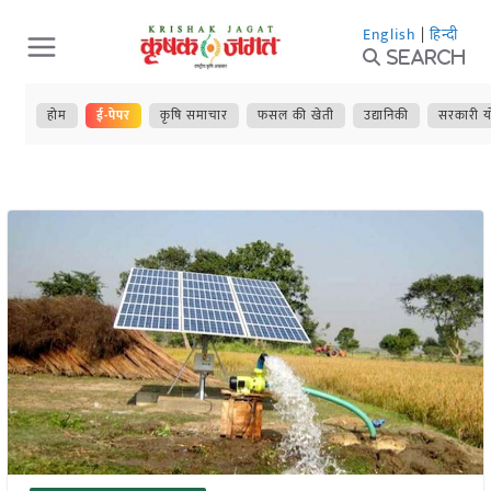
Skip
English
|
हिन्दी
to
Search
content
होम
ई-पेपर
कृषि समाचार
फसल की खेती
उद्यानिकी
सरकारी य