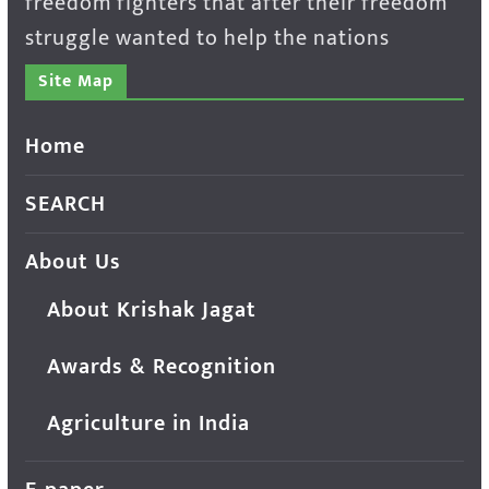
freedom fighters that after their freedom
struggle wanted to help the nations
Site Map
Home
SEARCH
About Us
About Krishak Jagat
Awards & Recognition
Agriculture in India