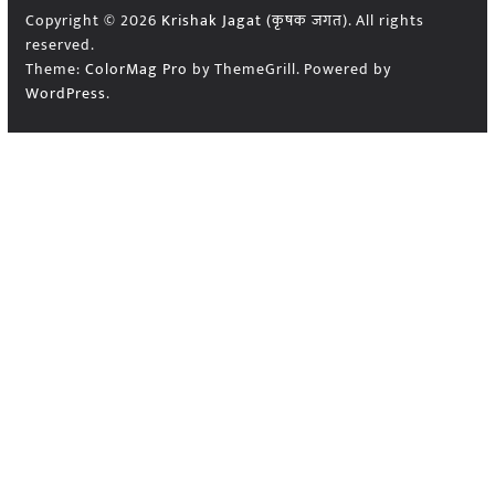
Copyright © 2026
Krishak Jagat (कृषक जगत)
. All rights
reserved.
Theme:
ColorMag Pro
by ThemeGrill. Powered by
WordPress
.