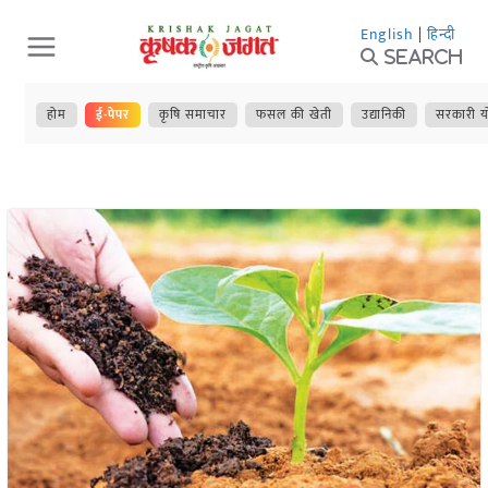
Skip
English
|
हिन्दी
to
Search
content
होम
ई-पेपर
कृषि समाचार
फसल की खेती
उद्यानिकी
सरकारी य