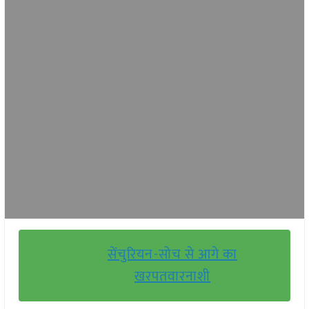
सेंचुरियन-सोच से आगे का
खरपतवारनाशी