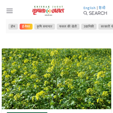
Skip
English
|
हिन्दी
to
Search
content
होम
ई-पेपर
कृषि समाचार
फसल की खेती
उद्यानिकी
सरकारी य