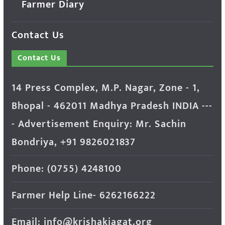
Farmer Diary
Contact Us
Contact Us
14 Press Complex, M.P. Nagar, Zone - 1,
Bhopal - 462011 Madhya Pradesh INDIA ---
- Advertisement Enquiry: Mr. Sachin
Bondriya, +91 9826021837
Phone: (0755) 4248100
Farmer Help Line- 6262166222
Email: info@krishakjagat.org