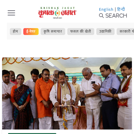
Skip
English
|
हिन्दी
to
Search
content
होम
ई-पेपर
कृषि समाचार
फसल की खेती
उद्यानिकी
सरकारी य