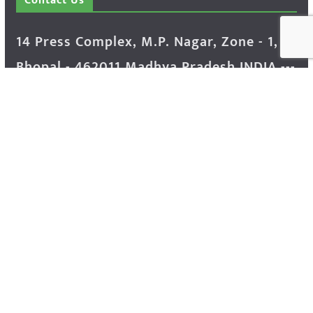
Contact Us
14 Press Complex, M.P. Nagar, Zone - 1,
Bhopal - 462011 Madhya Pradesh INDIA ---
- Advertisement Enquiry: Mr. Sachin
Bondriya, +91 9826021837
Phone: (0755) 4248100
Farmer Help Line- 6262166222
Email: info@krishakjagat.org
Website: https://www.krishakjagat.org/
Copyright © 2026
Krishak Jagat (कृषक जगत)
. All rights