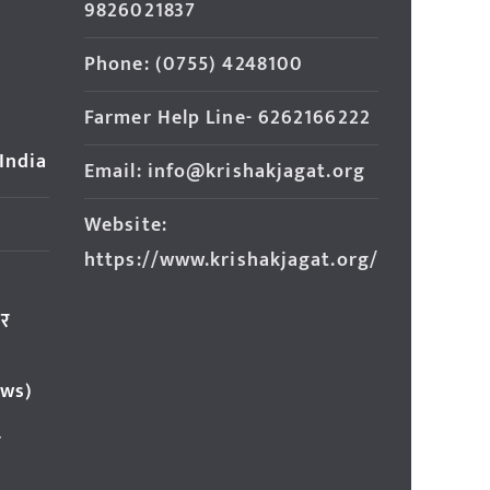
9826021837
Phone: (0755) 4248100
Farmer Help Line- 6262166222
 India
Email: info@krishakjagat.org
Website:
https://www.krishakjagat.org/
ार
ews)
र