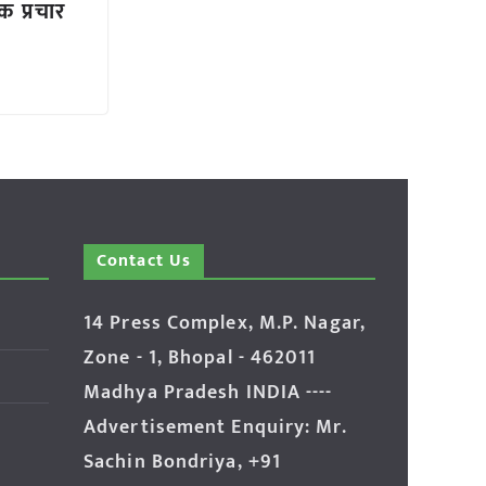
क प्रचार
Contact Us
14 Press Complex, M.P. Nagar,
Zone - 1, Bhopal - 462011
Madhya Pradesh INDIA ----
Advertisement Enquiry: Mr.
Sachin Bondriya, +91