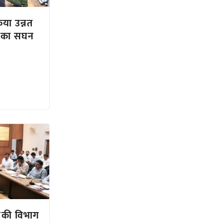
िया उन्नत
री का सघन
निकी विभाग