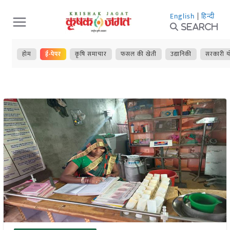
Skip
English
|
हिन्दी
to
Search
content
होम
ई-पेपर
कृषि समाचार
फसल की खेती
उद्यानिकी
सरकारी य