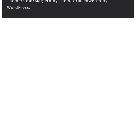
Theme:
ColorMag Pro
by ThemeGrill. Powered by
WordPress
.