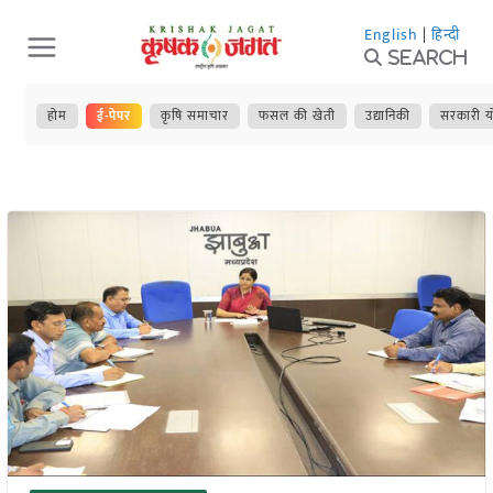
Skip
English
|
हिन्दी
to
Search
content
होम
ई-पेपर
कृषि समाचार
फसल की खेती
उद्यानिकी
सरकारी य