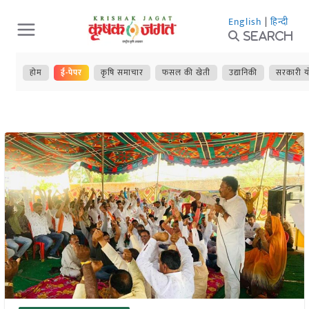
Skip
English
|
हिन्दी
to
Search
content
होम
ई-पेपर
कृषि समाचार
फसल की खेती
उद्यानिकी
सरकारी य