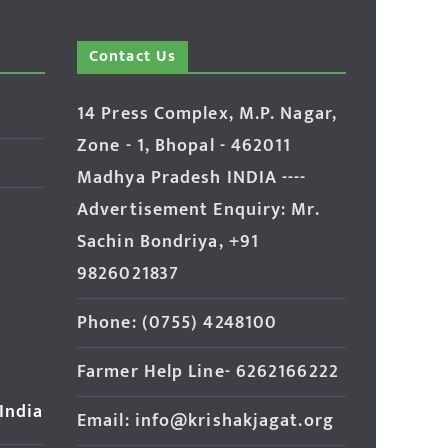
Contact Us
14 Press Complex, M.P. Nagar,
Zone - 1, Bhopal - 462011
Madhya Pradesh INDIA ----
Advertisement Enquiry: Mr.
Sachin Bondriya, +91
9826021837
Phone: (0755) 4248100
Farmer Help Line- 6262166222
 India
Email: info@krishakjagat.org