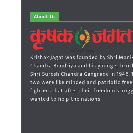
About Us
Krishak Jagat was founded by Shri Mani
Chandra Bondriya and his younger brot
Shri Suresh Chandra Gangrade in 1946. 
two were like minded and patriotic fre
fighters that after their freedom strug
wanted to help the nations