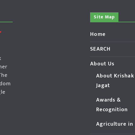
Site Map
Home
SEARCH
k
About Us
her
The
About Krishak
edom
Jagat
gle
Awards &
Recognition
Agriculture in