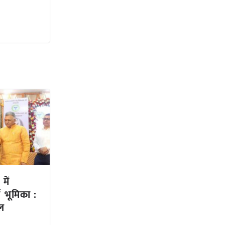
में
ण भूमिका :
ेल