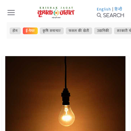
Skip
English
|
हिन्दी
to
Search
content
होम
ई-पेपर
कृषि समाचार
फसल की खेती
उद्यानिकी
सरकारी य