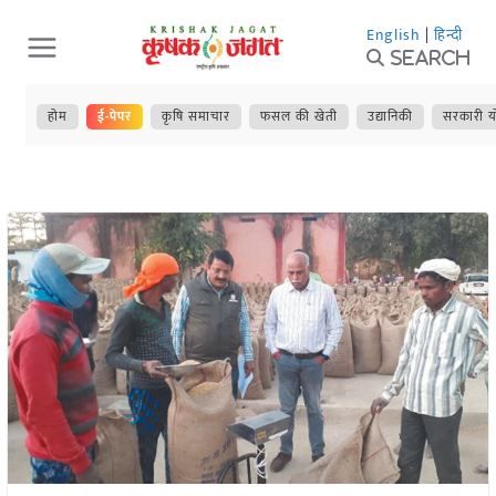
Skip
English
|
हिन्दी
to
Search
content
होम
ई-पेपर
कृषि समाचार
फसल की खेती
उद्यानिकी
सरकारी य