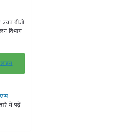
उन्नत बीजों
पालन विभाग
इडलाइन
सएप्प
 में पढ़ें