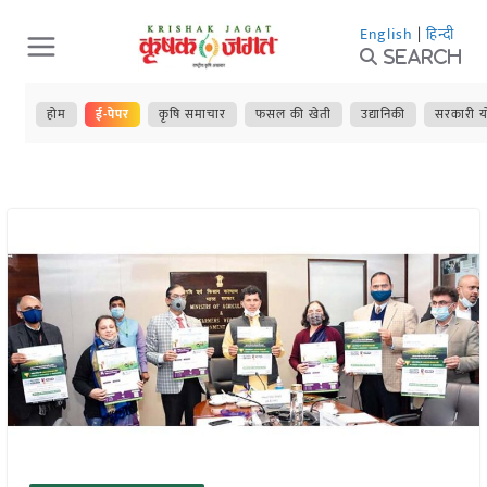
Skip
English
|
हिन्दी
to
Search
content
होम
ई-पेपर
कृषि समाचार
फसल की खेती
उद्यानिकी
सरकारी य