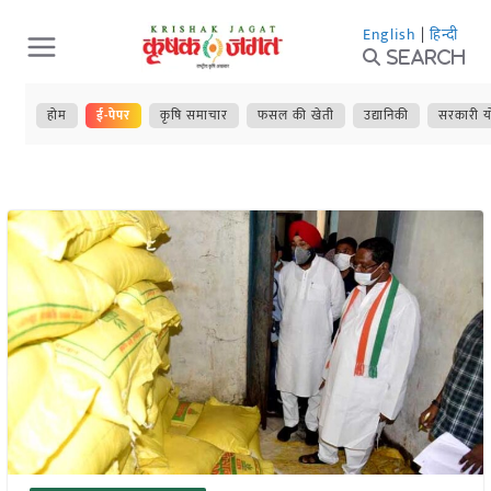
Skip
English
|
हिन्दी
to
Search
content
होम
ई-पेपर
कृषि समाचार
फसल की खेती
उद्यानिकी
सरकारी य