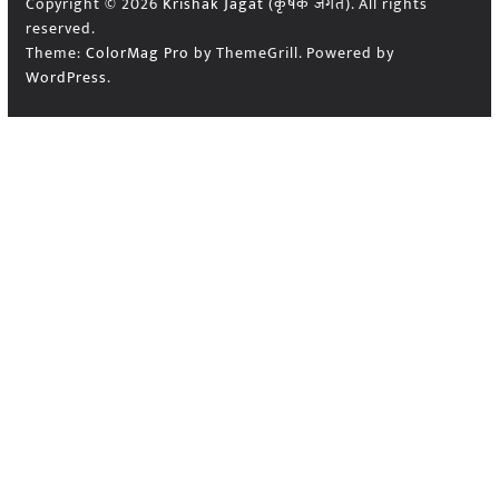
Copyright © 2026
Krishak Jagat (कृषक जगत)
. All rights
reserved.
Theme:
ColorMag Pro
by ThemeGrill. Powered by
WordPress
.