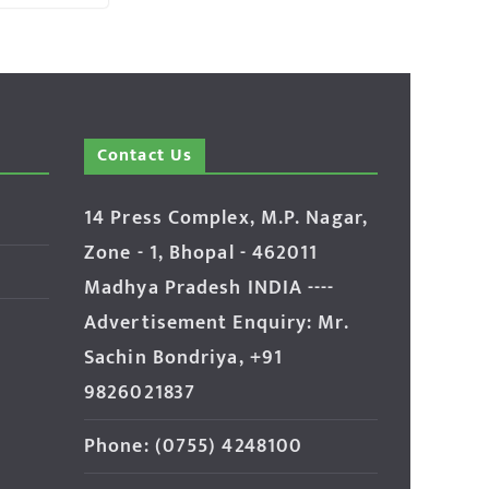
Contact Us
14 Press Complex, M.P. Nagar,
Zone - 1, Bhopal - 462011
Madhya Pradesh INDIA ----
Advertisement Enquiry: Mr.
Sachin Bondriya, +91
9826021837
Phone: (0755) 4248100