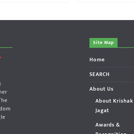
Site Map
Home
SEARCH
k
About Us
her
The
About Krishak
edom
Jagat
gle
Awards &