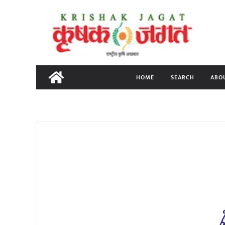
Skip
to
content
HOME
SEARCH
ABO