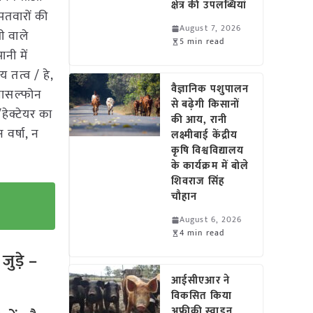
क्षेत्र की उपलब्धियां
रपतवारों की
August 7, 2026
ी वाले
5 min read
नी में
 तत्व / हे,
वैज्ञानिक पशुपालन
सासल्फोन
से बढ़ेगी किसानों
हेक्टेयर का
की आय, रानी
वर्षा, न
लक्ष्मीबाई केंद्रीय
कृषि विश्वविद्यालय
के कार्यक्रम में बोले
शिवराज सिंह
चौहान
August 6, 2026
4 min read
ुड़े –
आईसीएआर ने
विकसित किया
अफ्रीकी स्वाइन