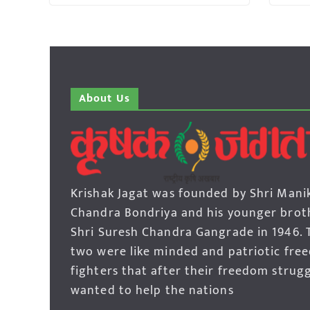
About Us
Krishak Jagat was founded by Shri Mani
Chandra Bondriya and his younger brot
Shri Suresh Chandra Gangrade in 1946. 
two were like minded and patriotic fre
fighters that after their freedom strug
wanted to help the nations